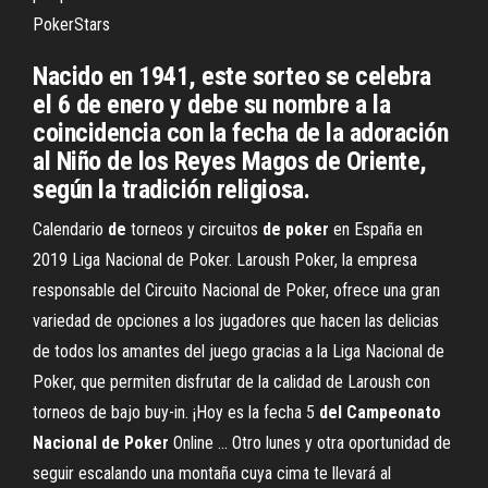
PokerStars
Nacido en 1941, este sorteo se celebra
el 6 de enero y debe su nombre a la
coincidencia con la fecha de la adoración
al Niño de los Reyes Magos de Oriente,
según la tradición religiosa.
Calendario
de
torneos y circuitos
de
poker
en España en
2019 Liga Nacional de Poker. Laroush Poker, la empresa
responsable del Circuito Nacional de Poker, ofrece una gran
variedad de opciones a los jugadores que hacen las delicias
de todos los amantes del juego gracias a la Liga Nacional de
Poker, que permiten disfrutar de la calidad de Laroush con
torneos de bajo buy-in. ¡Hoy es la fecha 5
del
Campeonato
Nacional
de
Poker
Online ... Otro lunes y otra oportunidad de
seguir escalando una montaña cuya cima te llevará al