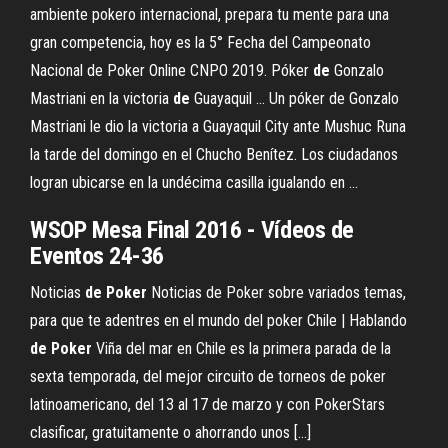
ambiente pokero internacional, prepara tu mente para una
gran competencia, hoy es la 5° Fecha del Campeonato
Nacional de Poker Online CNPO 2019. Póker
de
Gonzalo
Mastriani en la victoria
de
Guayaquil ... Un póker de Gonzalo
Mastriani le dio la victoria a Guayaquil City ante Mushuc Runa
la tarde del domingo en el Chucho Benítez. Los ciudadanos
logran ubicarse en la undécima casilla igualando en ...
WSOP Mesa Final 2016 - Vídeos de
Eventos 24-36
Noticias
de
Poker
Noticias de Poker sobre variados temas,
para que te adentres en el mundo del poker
Chile | Hablando
de
Poker
Viña del mar en Chile es la primera parada de la
sexta temporada, del mejor circuito de torneos de poker
latinoamericano, del 13 al 17 de marzo y con PokerStars
clasificar, gratuitamente o ahorrando unos […]