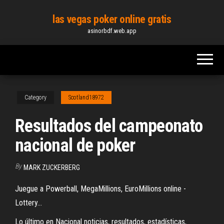
Skip
las vegas poker online gratis
to
asinorbdf.web.app
the
content
Category
Scotland18972
Resultados del campeonato
nacional de poker
By
MARK ZUCKERBERG
Juegue a Powerball, MegaMillions, EuroMillions online -
Lottery…
Lo último en Nacional noticias, resultados, estadísticas,