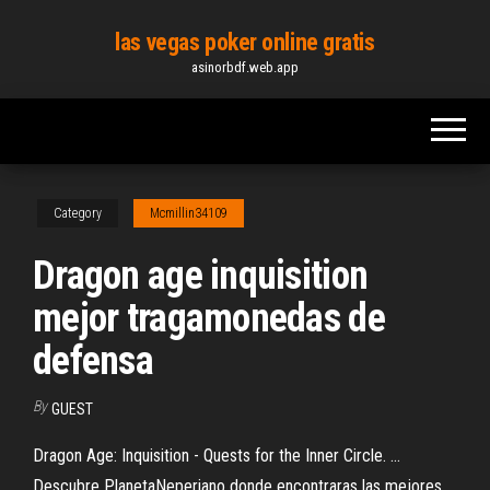
Skip
las vegas poker online gratis
to
asinorbdf.web.app
the
content
Category
Mcmillin34109
Dragon age inquisition
mejor tragamonedas de
defensa
By
GUEST
Dragon Age: Inquisition - Quests for the Inner Circle. ...
Descubre PlanetaNeperiano donde encontraras las mejores