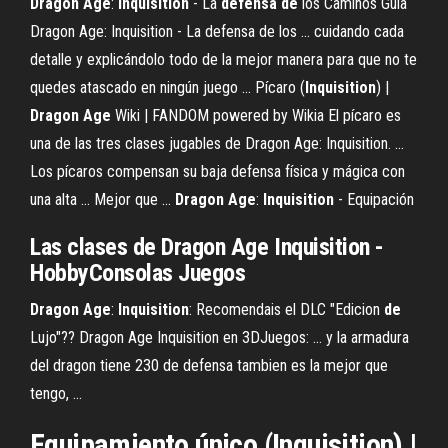
Dragon
Age
:
Inquisition
- La
defensa
de
los Caminos Guía
Dragon Age: Inquisition - La defensa de los ... cuidando cada
detalle y explicándolo todo de la mejor manera para que no te
quedes atascado en ningún juego ... Pícaro (
Inquisition
) |
Dragon
Age
Wiki | FANDOM powered by Wikia El pícaro es
una de las tres clases jugables de Dragon Age: Inquisition. ...
Los pícaros compensan su baja defensa física y mágica con
una alta ... Mejor que ...
Dragon
Age
:
Inquisition
- Equipación
Las clases
de
Dragon
Age
Inquisition
-
HobbyConsolas Juegos
Dragon
Age
:
Inquisition
: Recomendais el DLC "Edicion
de
Lujo"?? Dragon Age Inquisition en 3DJuegos: ... y la armadura
del dragon tiene 230 de defensa tambien es la mejor que
tengo, ...
Equipamiento único (Inquisition) |